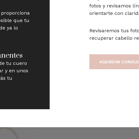
fotos y revisamos lí
 proporciona
orientarte con clarid
osible que tu
de ya lo
Revisaremos tus fot
recuperar cabello rea
anentes
AGENDAR CONSU
de tu cuero
ar y en unos
ás tu