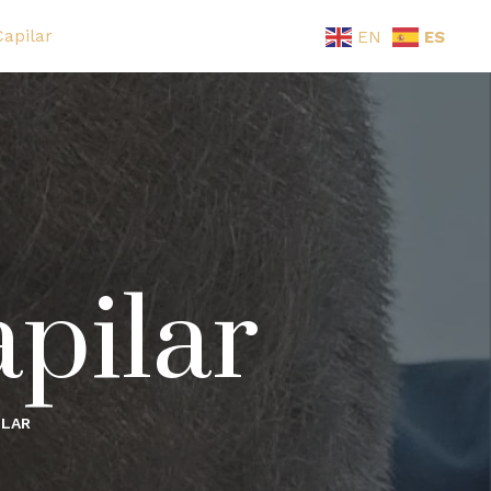
Capilar
EN
ES
pilar
ILAR