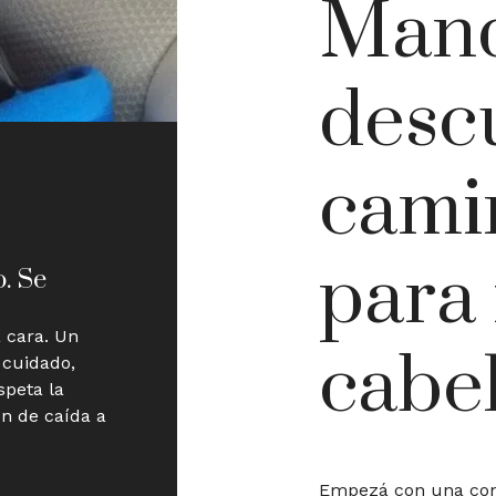
Mandá
desc
camin
para
o. Se
a cara. Un
cabel
 cuidado,
speta la
ón de caída a
Empezá con una cons