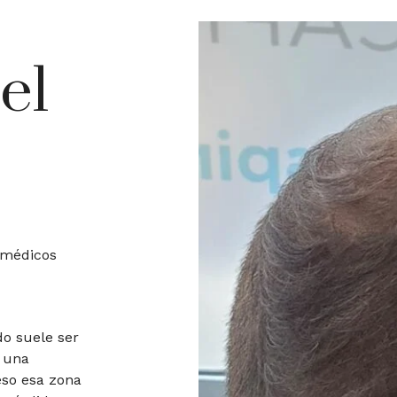
el
s médicos
do suele ser
, una
eso esa zona