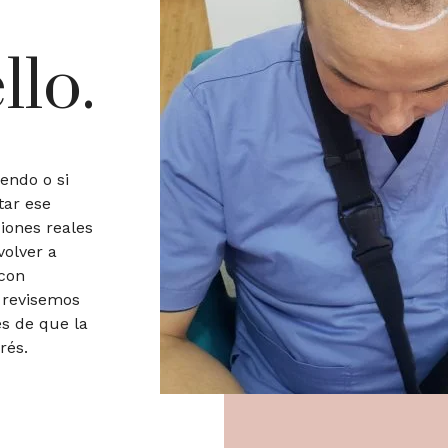
llo.
iendo o si
tar ese
iones reales
volver a
 con
 revisemos
es de que la
rés.