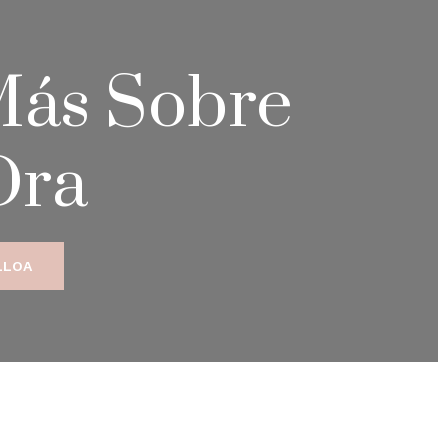
ás Sobre
Dra
LLOA